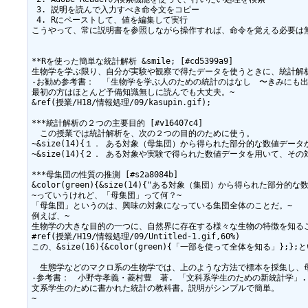
 3. 説明を読んで入力すべき命令文をコピー

 4. Rにペーストして、値を編集して実行

こうやって、常に説明書を参照しながら操作すれば、命令を覚える必要は無
**Rを使った簡単な統計解析 &smile; [#cd5399a9]

生物学を学ぶ限り、自分が実験や観察で得たデータを使うときに、統計解
-お勧め参考書：　「生物学を学ぶ人のための統計のはなし　〜きみにも出せる
最初の方はほとんど予備知識無しに読んでも大丈夫。~

&ref(授業/H18/情報処理/09/kasupin.gif);

***統計解析の２つの主要目的 [#v16407c4]

　この授業では統計解析を、次の２つの目的のために使う。

~&size(14){１． ある対象（母集団）から得られた部分的な数値デー
~&size(14){２． ある対象や実験で得られた数値データを用いて、そ
***母集団の性質の推測 [#s2a8084b]

&color(green){&size(14){"ある対象（集団）から得られた部
~っていうけれど、「母集団」って何？~

「母集団」というのは、興味の対象になっている集団全体のことだ。~

例えば、~

生物学の大きな目的の一つに、自然界に存在する様々な生物の特徴を知るこ
#ref(授業/H19/情報処理/09/Untitled-1.gif,60%)

この、&size(16){&color(green){「一部を使って全体を知る」};};
　生態学などのマクロ系の生物学では、上のような方法で標本を採集し、
-参考書：　小野寺孝義・菱村豊　著. 「文科系学生のための新統計学」. 20
文系学生のために書かれた統計の教科書。説明がシンプルで簡単。

~
