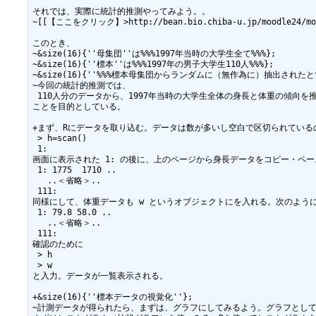
それでは、実際に統計的推測やってみよう。。

~[[【ここをクリック】>http://bean.bio.chiba-u.jp/
このとき、

~&size(16){''母集団''は%%%1997年当時の大学生全て%%%};

~&size(16){''標本''は%%%1997年の男子大学生110人%%%};

~&size(16){''%%%標本母集団からランダムに（無作為に）抽出されたとする
~今回の統計的推測では、

 110人分のデータから、1997年当時の大学生全体の身長と体重の傾向を推
ことを目的としている。

+まず、Rにデータを取り込む。データは数が多いし空白で区切られているの
 > h=scan()

 1:

画面に表示された 1: の後に、上のページから身長データをコピー・ペース
 1: 1775  1710 ..

   ..＜省略＞..

 111: 

同様にして、体重データも w というオブジェクトにを入れる。次のように
 1: 79.8 58.0 ..

   ..＜省略＞..

 111: 

確認のために

 > h

 > w

と入力。データが一覧表示される。

+&size(16){''標本データの視覚化''};

~計測データが得られたら、まずは、グラフにしてみるよう。グラフとして