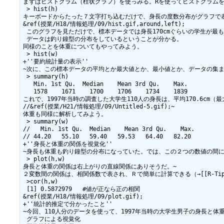
まずはヒストグラム（柱状グラフ）を使っみる。Rを使ってヒストグラムを
 > hist(h)

キーボードからたった７文字打ち込むだけで、身長の度数分布がグラフで表
&ref(授業/H18/情報処理/09/hist.gif,around,left);

 このグラフを見ただけで、標本データでは身長170cmぐらいの学生が最も
 データは釣り鐘型の分布をしているということが分かる。

同様のことを体重についてもやってみよう。

 > hist(w)

+''要約統計量の表示''

~次に、この標本データの平均とか最大値とか、最小値とか、データの集ま
 > summary(h)

   Min. 1st Qu.  Median    Mean 3rd Qu.    Max. 

   1578    1671    1700    1706    1734    1839 

これで、1997年当時の調査した大学生110人の身長は、平均170.6cm（最大
//&ref(授業/H21/情報処理/09/Untitled-5.gif);~

体重も同様に解析してみよう。

 > summary(w)

//   Min. 1st Qu.  Median    Mean 3rd Qu.    Max. 

// 44.20   55.10   59.40   59.53   64.40   82.20 

+''身長と体重の関係を視覚化''

~身長も体重も釣り鐘型の分布になっていた。では、この２つの数値の間
 > plot(h,w)

身長と体重の関係は右上がりの直線関係にありそうだ。~

２変数間の関係は、相関係数で表され、Ｒで簡単に計算できる（→[[R-Tipsの説明もみてお
 >cor(h,w)

 [1] 0.5872979   #値が正なら正の相関

&ref(授業/H18/情報処理/09/plot.gif);

+''統計的推定で分かったこと''

~今回、110人分のデータを使って、1997年当時の大学生男子の身長と体重
 グラフによる視覚化
