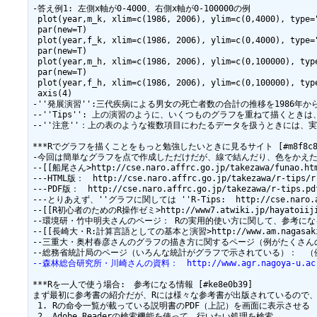
--森林総合研究所・川崎さんの資料：　http://www.agr.nagoya-u.ac.jp/~
***Rを一人で使う場合:　参考になる情報 [#ke8e0b39]

まず最初に参考書の紹介だが、Rには様々な参考書が出版されているので
 1. Rの命令一覧が載っている説明書のPDF（上記）を画面に表示させる

 2. Adobe Readerの検索機能を使って、行いたい処理を検索
