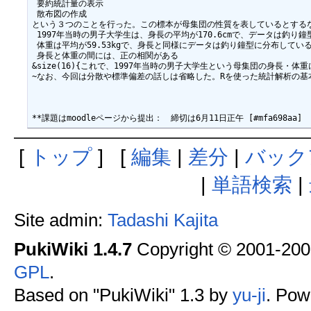
 要約統計量の表示

 散布図の作成

という３つのことを行った。この標本が母集団の性質を表しているとするな
 1997年当時の男子大学生は、身長の平均が170.6cmで、データは釣り鐘
 体重は平均が59.53kgで、身長と同様にデータは釣り鐘型に分布している
 身長と体重の間には、正の相関がある

&size(16){これで、1997年当時の男子大学生という母集団の身長・体
~なお、今回は分散や標準偏差の話しは省略した。Rを使った統計解析の基本（デー
[
トップ
] [
編集
|
差分
|
バック
|
単語検索
|
Site admin:
Tadashi Kajita
PukiWiki 1.4.7
Copyright © 2001-20
GPL
.
Based on "PukiWiki" 1.3 by
yu-ji
. Pow