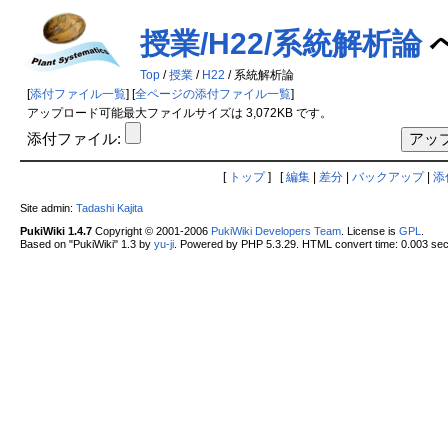
授業/H22/系統解析論
Top
/
授業
/
H22
/ 系統解析論
[
添付ファイル一覧
] [
全ページの添付ファイル一覧
]
アップロード可能最大ファイルサイズは 3,072KB です。
添付ファイル:
[
トップ
] [
編集
|
差分
|
バックアップ
|
添
Site admin:
Tadashi Kajita
PukiWiki 1.4.7
Copyright © 2001-2006
PukiWiki Developers Team
. License is
GPL
.
Based on "PukiWiki" 1.3 by
yu-ji
. Powered by PHP 5.3.29. HTML convert time: 0.003 sec