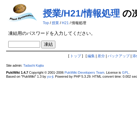
授業/H21/情報処理
の
Top
/
授業
/
H21
/ 情報処理
凍結用のパスワードを入力してください。
[
トップ
] [
編集
|
差分
|
バックアップ
|
添
Site admin:
Tadashi Kajita
PukiWiki 1.4.7
Copyright © 2001-2006
PukiWiki Developers Team
. License is
GPL
.
Based on "PukiWiki" 1.3 by
yu-ji
. Powered by PHP 5.3.29. HTML convert time: 0.002 sec