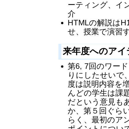
ーティング、イ
介
HTMLの解説は
せ、授業で演習
来年度へのアイ
第6, 7回のワ
りにしたせいで
度は説明内容を
んどの学生は課
だという意見も
か、第５回ぐら
らく、最初のア
ポイントについ