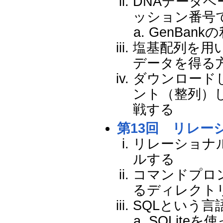
DNAデータ
ッション番号
GenBan
塩基配列を用
データを得る方
ダウンロード
ント（整列）
戦する
第13回 リレー
リレーショナル
ルする
コマンドプロ
るディレクト
SQLという
SQLite