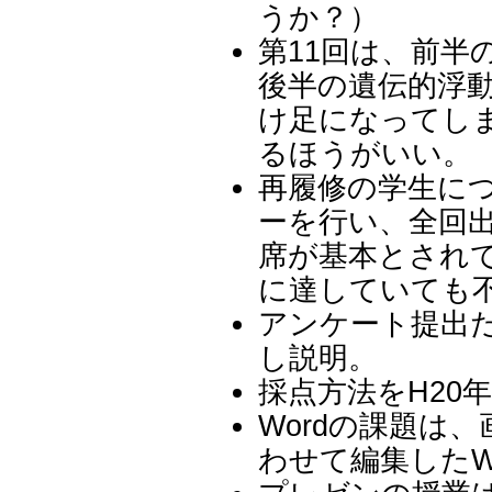
うか？）
第11回は、前半
後半の遺伝的浮
け足になってし
るほうがいい。
再履修の学生に
ーを行い、全回
席が基本とされ
に達していても
アンケート提出
し説明。
採点方法をH20
Wordの課題は
わせて編集したW