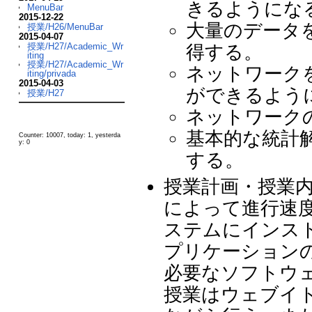
きるようにな
MenuBar
2015-12-22
大量のデータ
授業/H26/MenuBar
2015-04-07
授業/H27/Academic_Wr
得する。
iting
授業/H27/Academic_Wr
ネットワーク
iting/privada
2015-04-03
ができるよう
授業/H27
ネットワーク
基本的な統計
Counter: 10007, today: 1, yesterda
y: 0
する。
授業計画・授業内
によって進行速
ステムにインストー
プリケーション
必要なソフトウ
授業はウェブイ