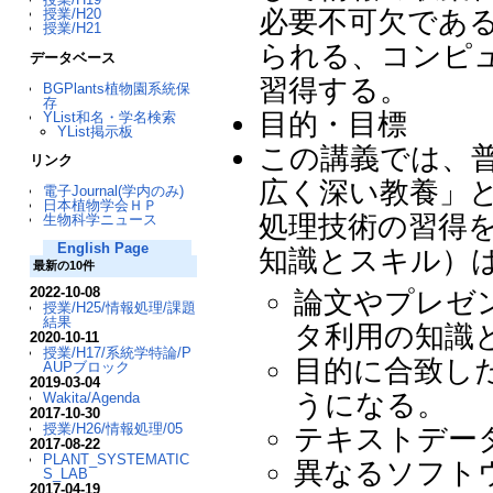
必要不可欠であ
授業/H20
授業/H21
られる、コンピ
データベース
習得する。
BGPlants植物園系統保
存
目的・目標
YList和名・学名検索
YList掲示板
この講義では、
リンク
広く深い教養」
電子Journal(学内のみ)
日本植物学会ＨＰ
処理技術の習得
生物科学ニュース
English Page
知識とスキル）
最新の10件
2022-10-08
論文やプレゼ
授業/H25/情報処理/課題
結果
タ利用の知識
2020-10-11
授業/H17/系統学特論/P
目的に合致し
AUPブロック
2019-03-04
うになる。
Wakita/Agenda
2017-10-30
授業/H26/情報処理/05
テキストデー
2017-08-22
PLANT_SYSTEMATIC
異なるソフト
S_LAB
2017-04-19