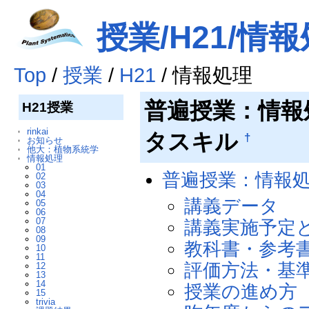
授業/H21/情
Top
/
授業
/
H21
/ 情報処理
普遍授業：情報
H21授業
rinkai
タスキル
†
お知らせ
他大：植物系統学
情報処理
01
普遍授業：情報処
02
03
04
講義データ
05
06
07
講義実施予定
08
09
教科書・参考
10
11
評価方法・基
12
13
14
授業の進め方
15
trivia