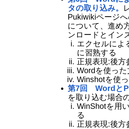
タの取り込み。
Pukiwikiペ
について、進め
ンロードとイン
エクセルによ
に習熟する
正規表現:後方
Wordを使っ
Winshotを
第7回 WordとP
を取り込む場合
WinShot
る
正規表現:後方