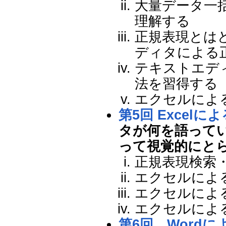
大量データ一
理解する
正規表現とは
ディタによる
テキストエデ
法を習得する
エクセルによ
第5回 Excel
タが何を語って
って視覚的にと
正規表現検索
エクセルによ
エクセルによ
エクセルによ
第6回 Wordに