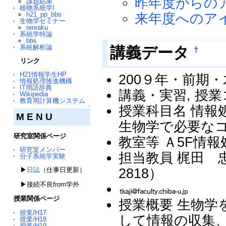
昨年度からの
課題結果
植物系統学I
h21_pp_bbs
来年度へのア
生物学セミナー
renraku
系統学特論
bbs
系統解析論
講義データ
†
リンク
H21情報学生HP
200９年・前期・
情報処理推進機構
IT用語辞典
講義・実習, 授業コー
Wikipedia
教育用計算機システム
授業科目名 情報処理（
↑
M E N U
生物学で必要な
研究室関係ページ
教室等 Ａ5F情
研究室メンバー
担当教員 梶田 
分子系統学実験
2818）
▶
日誌
（仕事日更新）
▶接続不良from学外
授業関係ページ
授業概要 生物学
授業/H17
して情報の収集
授業/H18
授業/H19