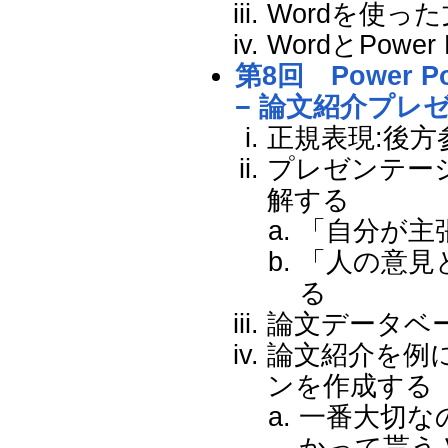
Wordを使っ
WordとPow
第8回 Power
− 論文紹介プレゼ
正規表現:後方
プレゼンテー
解する
「自分が主
「人の意見
る
論文データベ
論文紹介を例にし
ンを作成する
一番大切な
かって貰う