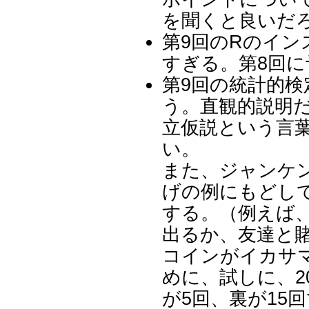
を聞くと良いだ
第9回のRのイ
すぎる。第8回
第9回の統計的
う。直観的説明
立仮説という言
い。
また、ジャンケ
げの例にもどし
する。（例えば
出るか、友達と
コインがイカサ
めに、試しに、
が5回、裏が15