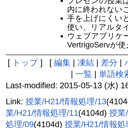
プレゼンの授業
内に終われない
手を上げにくい
使い、リアルタ
ウェブアプリケ
VertrigoSer
[
トップ
] [
編集
|
凍結
|
差分
|
|
一覧
|
単語検
Last-modified: 2015-05-13 (水) 1
Link:
授業/H21/情報処理/13
(410
業/H21/情報処理/11
(4104d)
授業/
処理/09
(4104d)
授業/H21/情報処理