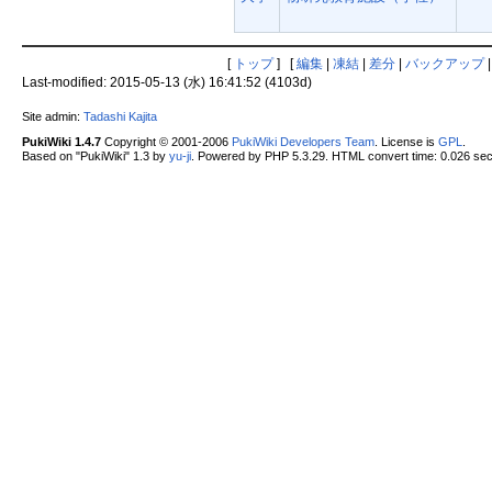
[
トップ
] [
編集
|
凍結
|
差分
|
バックアップ
Last-modified: 2015-05-13 (水) 16:41:52 (4103d)
Site admin:
Tadashi Kajita
PukiWiki 1.4.7
Copyright © 2001-2006
PukiWiki Developers Team
. License is
GPL
.
Based on "PukiWiki" 1.3 by
yu-ji
. Powered by PHP 5.3.29. HTML convert time: 0.026 sec