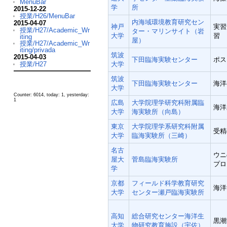
MenuBar
学
所
2015-12-22
授業/H26/MenuBar
内海域環境教育研究セン
2015-04-07
神戸
実習
授業/H27/Academic_Wr
ター・マリンサイト（岩
大学
習
iting
屋）
授業/H27/Academic_Wr
iting/privada
筑波
2015-04-03
下田臨海実験センター
ポス
授業/H27
大学
筑波
下田臨海実験センター
海洋
大学
Counter: 6014, today: 1, yesterday:
1
広島
大学院理学研究科附属臨
海洋
大学
海実験所（向島）
東京
大学院理学系研究科附属
受精
大学
臨海実験所（三崎）
名古
ウニ
屋大
菅島臨海実験所
プロ
学
京都
フィールド科学教育研究
海洋
大学
センター瀬戸臨海実験所
高知
総合研究センター海洋生
黒潮
大学
物研究教育施設（宇佐）