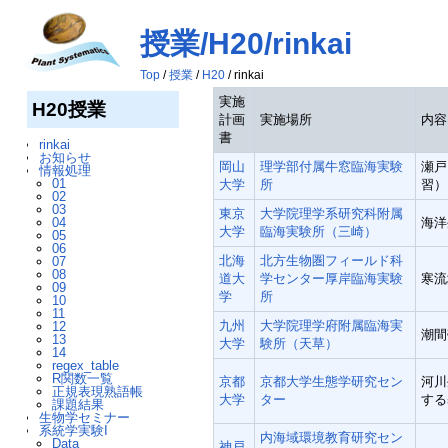
授業/H20/rinkai
Top
/
授業
/
H20
/ rinkai
実施
H20授業
計画
実施場所
内容
書
rinkai
お知らせ
岡山
理学部付属牛窓臨海実験
瀬戸
情報処理
01
大学
所
習）
02
03
東京
大学院理学系研究科附属
04
海洋
大学
臨海実験所（三崎）
05
06
北海
北方生物圏フィールド科
07
08
道大
学センター厚岸臨海実験
寒流
09
学
所
10
11
九州
大学院理学府附属臨海実
12
潮間
13
大学
験所（天草）
14
regex_table
R関数一覧
京都
京都大学生態学研究セン
河川
正規表現熟語帳
大学
ター
する
課題結果
生物学セミナー
系統学実験I
内海域環境教育研究セン
Data
神戸