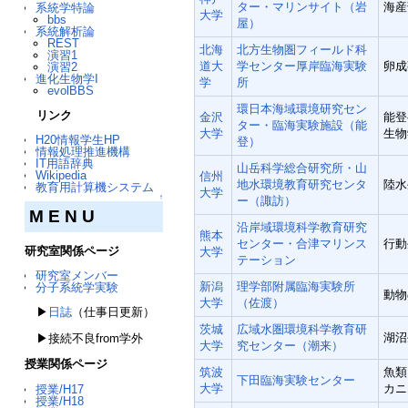
ター・マリンサイト（岩
海産
系統学特論
大学
bbs
屋）
系統解析論
REST
北海
北方生物圏フィールド科
演習1
道大
学センター厚岸臨海実験
卵成
演習2
進化生物学I
学
所
evolBBS
環日本海域環境研究セン
リンク
金沢
能登
ター・臨海実験施設（能
大学
生物
H20情報学生HP
登）
情報処理推進機構
IT用語辞典
山岳科学総合研究所・山
Wikipedia
信州
地水環境教育研究センタ
陸水
教育用計算機システム
大学
↑
ー（諏訪）
M E N U
沿岸域環境科学教育研究
熊本
センター・合津マリンス
行動
研究室関係ページ
大学
テーション
研究室メンバー
新潟
理学部附属臨海実験所
分子系統学実験
動物
大学
（佐渡）
▶
日誌
（仕事日更新）
茨城
広域水圏環境科学教育研
湖沼
▶接続不良from学外
大学
究センター（潮来）
授業関係ページ
筑波
魚類
下田臨海実験センター
大学
カニ
授業/H17
授業/H18