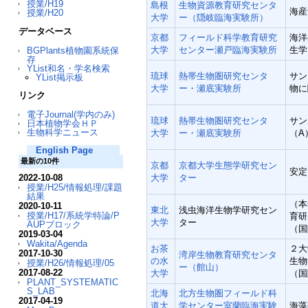
授業/H19
島根
生物資源教育研究センタ
海産
授業/H20
大学
ー（隠岐臨海実験所）
データベース
京都
フィールド科学教育研究
海洋
大学
センター瀬戸臨海実験所
生学
BGPlants植物園系統保
存
YList和名・学名検索
琉球
熱帯生物圏研究センタ
サン
YList掲示板
大学
ー・瀬底実験所
物に
リンク
電子Journal(学内のみ)
琉球
熱帯生物圏研究センタ
サン
日本植物学会ＨＰ
生物科学ニュース
大学
ー・瀬底実験所
（A
English Page
最新の10件
京都
京都大学生態学研究セン
安定
2022-10-08
大学
ター
授業/H25/情報処理/課題
結果
（本
2020-10-11
東北
浅虫海洋生物学研究セン
授業/H17/系統学特論/P
育研
大学
ター
AUPブロック
（国
2019-03-04
Wakita/Agenda
お茶
２大
2017-10-30
湾岸生物教育研究センタ
の水
生物
授業/H26/情報処理/05
ー（館山）
2017-08-22
大学
（国
PLANT_SYSTEMATIC
S_LAB
北海
北方生物圏フィールド科
2017-04-19
道大
学センター室蘭臨海実験
海藻