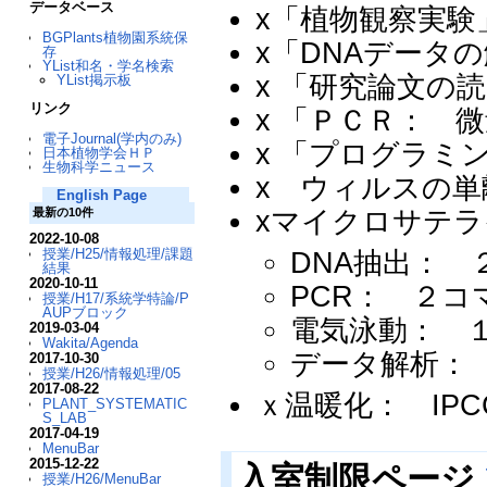
データベース
x「植物観察実験
BGPlants植物園系統保
x「DNAデータ
存
YList和名・学名検索
x 「研究論文の
YList掲示板
リンク
x 「ＰＣＲ： 
電子Journal(学内のみ)
x 「プログラミ
日本植物学会ＨＰ
生物科学ニュース
x ウィルスの単
English Page
xマイクロサテ
最新の10件
2022-10-08
授業/H25/情報処理/課題
DNA抽出： 
結果
2020-10-11
PCR： ２
授業/H17/系統学特論/P
AUPブロック
電気泳動： 
2019-03-04
Wakita/Agenda
データ解析：
2017-10-30
授業/H26/情報処理/05
2017-08-22
ｘ温暖化： IP
PLANT_SYSTEMATIC
S_LAB
2017-04-19
MenuBar
2015-12-22
入室制限ページ
授業/H26/MenuBar