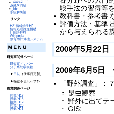
各分野への入門
renraku
系統学特論
験手法の習得等
bbs
系統解析論
教科書・参考書 
リンク
評価方法・基準 
H21情報学生HP
情報処理推進機構
から与えられる
IT用語辞典
Wikipedia
教育用計算機システム
↑
M E N U
2009年5月22
研究室関係ページ
研究室メンバー
分子系統学実験
2009年6月5
▶
日誌
（仕事日更新）
▶接続不良from学外
「野外調査」： 
授業関係ページ
昆虫観察
授業/H17
授業/H18
野外に出てテ
授業/H19
授業/H20
GIS:
授業/H21