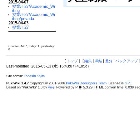
2015-04-07
授業/H27/Academic_Wr
iting
授業/H27/Academic_Wr
iting/privada
2015-04-03
授業/H27
Counter: 4407, today: 1, yesterday:
0
[
トップ
] [
編集
|
凍結
|
差分
|
バックアップ
Last-modified: 2015-05-13 (水) 16:43:07 (4105d)
Site admin:
Tadashi Kajita
PukiWiki 1.4.7
Copyright © 2001-2006
PukiWiki Developers Team
. License is
GPL
.
Based on "PukiWiki" 1.3 by
yu-ji
. Powered by PHP 5.3.29. HTML convert time: 0.039 sec