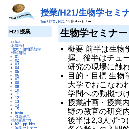
授業/H21/生物学セミ
Top
/
授業
/
H21
/ 生物学セミナー
生物学セミナ
H21授業
rinkai
お知らせ
概要 前半は生物
他大：植物系統学
情報処理
握。後半はチュ
01
02
03
研究の現場に触
04
05
目的・目標 生物
06
07
大学でおこなわ
08
09
10
学問への動機づ
11
12
授業計画・授業内
13
14
15
野の教官の研究
trivia
課題結果
後半は2,3人ず
植物系統学I
h21_pp_bbs
生物学セミナー