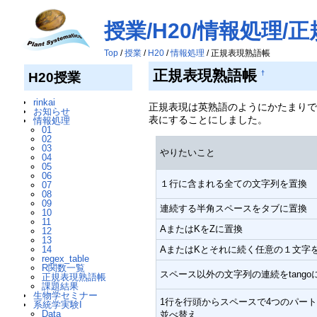
授業/H20/情報処理/
Top
/
授業
/
H20
/
情報処理
/ 正規表現熟語帳
正規表現熟語帳
†
H20授業
rinkai
正規表現は英熟語のようにかたまりで
お知らせ
表にすることにしました。
情報処理
01
02
03
やりたいこと
04
05
06
１行に含まれる全ての文字列を置換
07
08
09
連続する半角スペースをタブに置換
10
11
AまたはKをZに置換
12
13
14
AまたはKとそれに続く任意の１文字
regex_table
R関数一覧
スペース以外の文字列の連続をtango
正規表現熟語帳
課題結果
生物学セミナー
1行を行頭からスペースで4つのパー
系統学実験I
Data
並べ替え