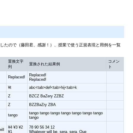
したので（藤田君、感謝！）、授業で使う正規表現と用例を一覧
置換文字
コメン
置換された結果例
列
ト
Replaced!
Replaced!
Replaced!
¥t
abc<tab>def<tab>hij<tab>k
Z
BZCZ BaZery ZZBZ
Z
BZZBaZry ZBA
tango tango tango tango tango tango tango
tango
tango
¥4 ¥3 ¥2
78 90 56 34 12
ill
¥1
Whatever will be. sera. sera, Que