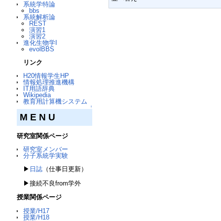
系統学特論
bbs
系統解析論
REST
演習1
演習2
進化生物学I
evolBBS
リンク
H20情報学生HP
情報処理推進機構
IT用語辞典
Wikipedia
教育用計算機システム
↑
M E N U
研究室関係ページ
研究室メンバー
分子系統学実験
▶
日誌
（仕事日更新）
▶接続不良from学外
授業関係ページ
授業/H17
授業/H18