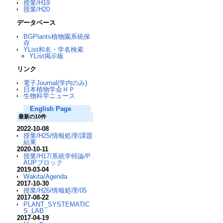
授業/H19
授業/H20
データベース
BGPlants植物園系統保
存
YList和名・学名検索
YList掲示板
リンク
電子Journal(学内のみ)
日本植物学会ＨＰ
生物科学ニュース
English Page
最新の10件
2022-10-08
授業/H25/情報処理/課題
結果
2020-10-11
授業/H17/系統学特論/P
AUPブロック
2019-03-04
Wakita/Agenda
2017-10-30
授業/H26/情報処理/05
2017-08-22
PLANT_SYSTEMATIC
S_LAB
2017-04-19