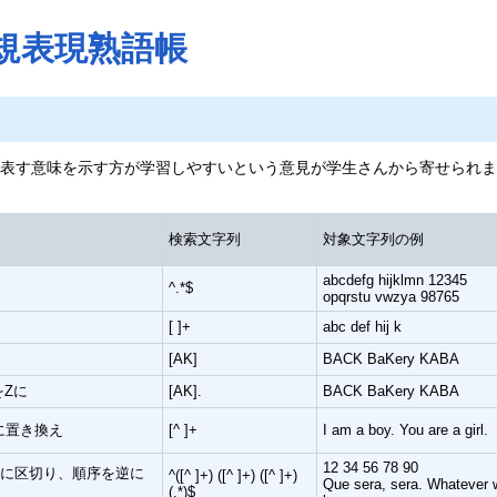
正規表現熟語帳
表す意味を示す方が学習しやすいという意見が学生さんから寄せられま
検索文字列
対象文字列の例
abcdefg hijklmn 12345
^.*$
opqrstu vwzya 98765
[ ]+
abc def hij k
[AK]
BACK BaKery KABA
をZに
[AK].
BACK BaKery KABA
に置き換え
[^ ]+
I am a boy. You are a girl.
12 34 56 78 90
トに区切り、順序を逆に
^([^ ]+) ([^ ]+) ([^ ]+)
Que sera, sera. Whatever w
(.*)$