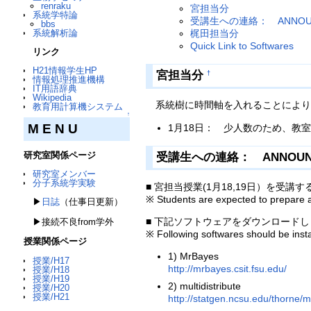
renraku
宮担当分
系統学特論
受講生への連絡： ANNOU
bbs
系統解析論
梶田担当分
Quick Link to Softwares
リンク
H21情報学生HP
宮担当分
†
情報処理推進機構
IT用語辞典
Wikipedia
系統樹に時間軸を入れることにより
教育用計算機システム
↑
M E N U
1月18日： 少人数のため、教
研究室関係ページ
受講生への連絡： ANNOUN
研究室メンバー
分子系統学実験
■ 宮担当授業(1月18,19日）を受
※ Students are expected to prepare 
▶
日誌
（仕事日更新）
■ 下記ソフトウェアをダウンロード
▶接続不良from学外
※ Following softwares should be insta
授業関係ページ
1) MrBayes
授業/H17
http://mrbayes.csit.fsu.edu/
授業/H18
授業/H19
2) multidistribute
授業/H20
授業/H21
http://statgen.ncsu.edu/thorne/m