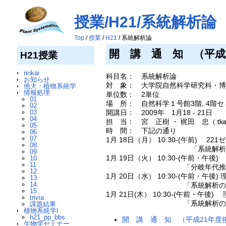
授業/H21/系統解析論
Top
/
授業
/
H21
/ 系統解析論
開 講 通 知 （平成
H21授業
rinkai
科目名： 系統解析論
お知らせ
対 象： 大学院自然科学研究科・博
他大：植物系統学
情報処理
単位数： 2単位
01
場 所： 自然科学１号館3階, 4階セ
02
開講日： 2009年 1月18 - 21日
03
04
担 当： 宮 正樹 ・ 梶田 忠（
05
時 間： 下記の通り
06
07
1月 18日（月） 10:30-(午前) 221
08
「系統解析論・ベイズ系統
09
1月 19日（火） 10:30-(午前・午
10
11
「分岐年代推定と種分化
12
1月 20日（水） 10:30-(午前・午後)
13
14
「系統解析の実際と応
15
1月 21日(木） 10:30-(午前・午後)
trivia
「系統解析の実際と応
課題結果
植物系統学I
h21_pp_bbs
開 講 通 知 （平成21年度
生物学セミナー