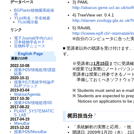
データベース
3) PAML
http://abacus.gene.ucl.ac.uk/sof
BGPlants植物園系統保
存
4) TreeView ver. 0.4.1
YList和名・学名検索
http://darwin.zoology.gla.ac.uk/
YList掲示板
5) RAxML
リンク
http://icwww.epfl.ch/~stamatak/
電子Journal(学内のみ)
※自分のコンピュータに合った
日本植物学会ＨＰ
生物科学ニュース
■ 受講者以外の聴講を受け付けます。
す。
English Page
最新の10件
※受講者は
1月15日
までに受講確
2022-10-08
※授業では実際にノートパソコ
授業/H25/情報処理/課題
結果
受講者は授業に持参できるノート
2020-10-11
準備しておくべきソフトウェア
授業/H17/系統学特論/P
AUPブロック
2019-03-04
※ Students must send an e-mail t
Wakita/Agenda
※ Students are expected to pre
2017-10-30
Notices on applications to be p
授業/H26/情報処理/05
2017-08-22
PLANT_SYSTEMATIC
S_LAB
梶田担当分
†
2017-04-19
MenuBar
「系統解析の実際と応用」・他
2015-12-22
授業/H26/MenuBar
開講日: 2009年1月20（水）, 2