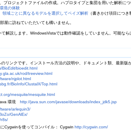
トールと、プロジェクトファイルの作成。ハプロタイプと集団を用いた解析に
イク環境の体験
、領域ごとに異なるモデルを選択してベイズ解析
（書きかけ項目につき
部屋に訪ねていただいても構いません。
いて解説します。WindowsVistaでは動作確認をしていません。可能なら
へのリンクです。インストール方法の説明や、ドキュメント類、最新版
/BioEdit/bioedit.html
y.gla.ac.uk/rod/treeview.html
oftware/njplot.html
bg.fr/BioInfo/ClustalX/Top.html
ect.org/mesquite/mesquite.html
、Java 環境
http://java.sun.com/javase/downloads/index_jdk5.jsp
ftware/arlequin3/
/BoZo/GenAlEx/
/r8s/
めにCygwinを使ってコンパイル： Cygwin
http://cygwin.com/