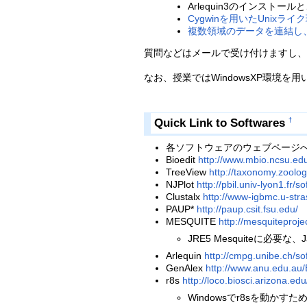
Arlequin3のインス
Cygwinを用いたUnixラ
複数領域のデータを連結し
質問などはメールで受け付けますし、
なお、授業ではWindowsXP環境を用
Quick Link to Softwares
†
各ソフトウェアのウェブページ
Bioedit
http://www.mbio.ncsu.edu
TreeView
http://taxonomy.zoolog
NJPlot
http://pbil.univ-lyon1.fr/s
Clustalx
http://www-igbmc.u-stras
PAUP*
http://paup.csit.fsu.edu/
MESQUITE
http://mesquiteproj
JRE5 Mesquiteに必要な
Arlequin
http://cmpg.unibe.ch/so
GenAlex
http://www.anu.edu.au
r8s
http://loco.biosci.arizona.edu
Windowsでr8sを動かすた