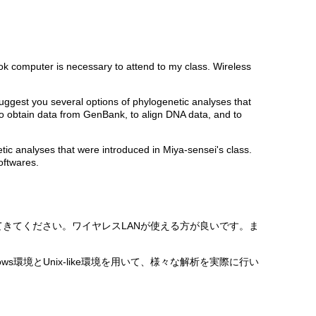
ook computer is necessary to attend to my class. Wireless
uggest you several options of phylogenetic analyses that
 to obtain data from GenBank, to align DNA data, and to
etic analyses that were introduced in Miya-sensei's class.
oftwares.
きてください。ワイヤレスLANが使える方が良いです。ま
環境とUnix-like環境を用いて、様々な解析を実際に行い