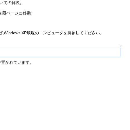
ついての解説。
制限ページに移動）
ば,Windows XP環境のコンピュータを持参してください。
↑
が置かれています。