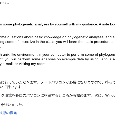
10:30-
l do some phylogenetic analyses by yourself with my guidance. A note b
u some questions about basic knowledge on phylogenetic analyses, and s
ming some of excersize in the class, you will learn the basic procedures
.
blish unix-like environment in your computer to perform some of phylogen
ent, you will perform some analyses on example data by using various s
 e-mail, or visiting my room.
際に行っていただきます。ノートパソコンが必要になりますので、持って
を用いて行います。
イク環境を各自のパソコンに構築するところから始めます。次に、Windows
析を行いました。
質状態の復元