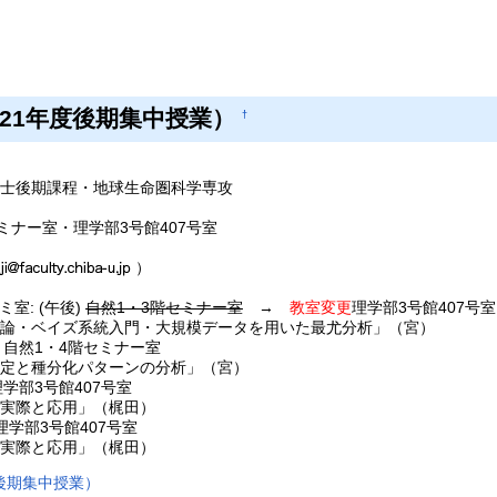
21年度後期集中授業）
†
士後期課程・地球生命圏科学専攻
ミナー室・理学部3号館407号室
）
ゼミ室: (午後)
自然1・3階セミナー室
→
教室変更
理学部3号館407号室
入門・大規模データを用いた最尤分析」（宮）
後) 自然1・4階セミナー室
パターンの分析」（宮）
 理学部3号館407号室
用」（梶田）
 理学部3号館407号室
用」（梶田）
後期集中授業）