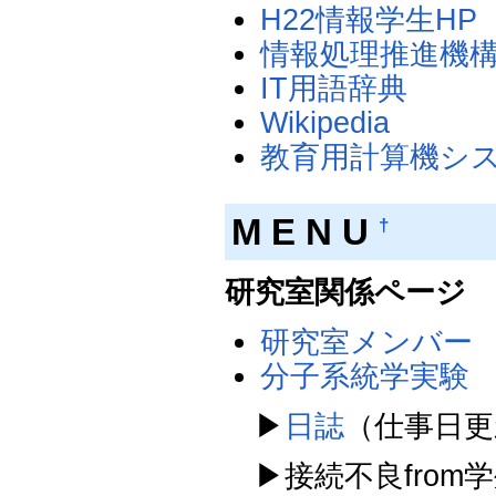
H22情報学生HP
情報処理推進機
IT用語辞典
Wikipedia
教育用計算機シ
M E N U
†
研究室関係ページ
研究室メンバー
分子系統学実験
▶
日誌
（仕事日更
▶接続不良from