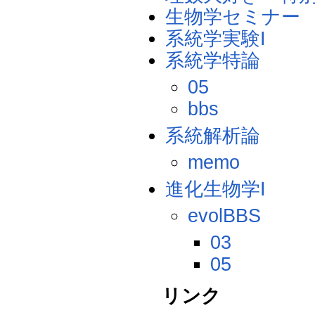
生物学セミナー
系統学実験I
系統学特論
05
bbs
系統解析論
memo
進化生物学I
evolBBS
03
05
リンク