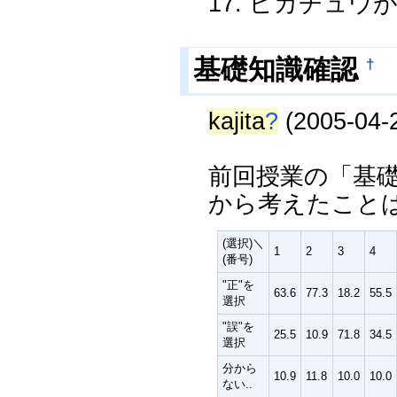
17. ピカチュ
基礎知識確認
†
kajita
?
(2005-04-2
前回授業の「基
から考えたこと
(選択)＼
1
2
3
4
(番号)
"正"を
63.6
77.3
18.2
55.5
選択
"誤"を
25.5
10.9
71.8
34.5
選択
分から
10.9
11.8
10.0
10.0
ない..