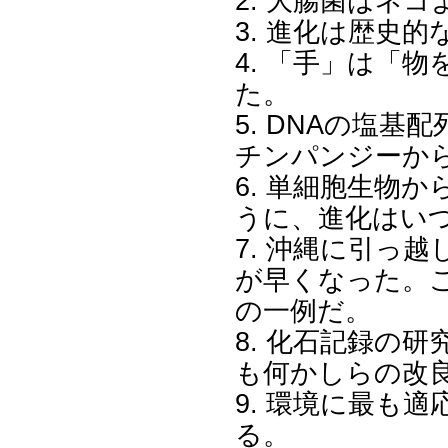
2. 大腸菌はネ
3. 進化は歴史
4. 「手」は「
た。
5. DNAの塩
チンパンジーか
6. 単細胞生物
うに、進化はい
7. 沖縄に引っ
が早くなった。
の一例だ。
8. 化石記録の
も何かしらの改
9. 環境に最も
る。