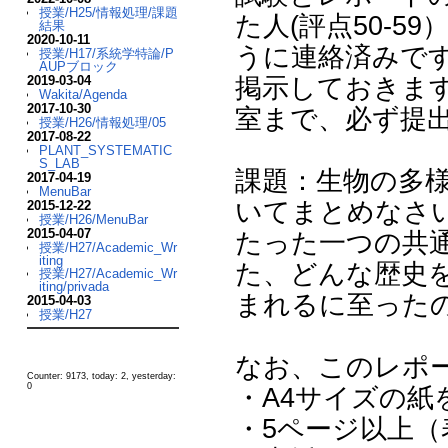
授業/H25/情報処理/課題
た人(評点50-
結果
2020-10-11
うに連絡済みで
授業/H17/系統学特論/P
AUPブロック
掲示しておきます
2019-03-04
Wakita/Agenda
2017-10-30
室まで、必ず提
授業/H26/情報処理/05
2017-08-22
PLANT_SYSTEMATIC
S_LAB
課題：生物の多
2017-04-19
MenuBar
いてまとめなさ
2015-12-22
授業/H26/MenuBar
2015-04-07
たった一つの共
授業/H27/Academic_Wr
iting
た、どんな歴史
授業/H27/Academic_Wr
iting/privada
まれるに至った
2015-04-03
授業/H27
なお、このレポ
Counter: 9173, today: 2, yesterday:
0
・A4サイズの紙
・5ページ以上（