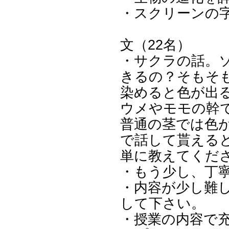
・スクリーンの
文（22名）
・サクラの話。
きるの？そもそ
染めると色が出
ウメやモモの幹
普通の茎では色
で話して貰える
単に教えてくだ
・もう少し、丁
・内容が少し難
して下さい。
・授業の内容で