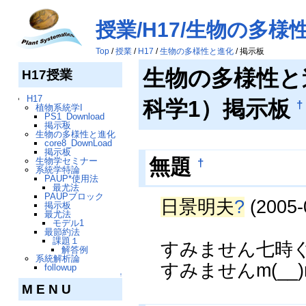
授業/H17/生物の多様
Top
/
授業
/
H17
/
生物の多様性と進化
/ 掲示板
生物の多様性と
H17授業
H17
科学1）掲示板
†
植物系統学I
PS1_Download
掲示板
生物の多様性と進化
core8_DownLoad
掲示板
無題
生物学セミナー
†
系統学特論
PAUP*使用法
最尤法
PAUPブロック
日景明夫
?
(2005-
掲示板
最尤法
モデル1
最節約法
課題１
すみません七時
解答例
系統解析論
すみませんm(__)
followup
↑
M E N U