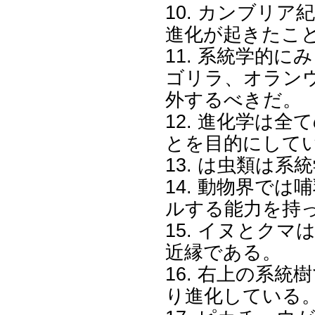
10. カンブリ
進化が起きたこ
11. 系統学的
ゴリラ、オラン
外するべきだ。
12. 進化学は
とを目的にして
13. は虫類は
14. 動物界で
ルする能力を持
15. イヌとク
近縁である。
16. 右上の系
り進化している