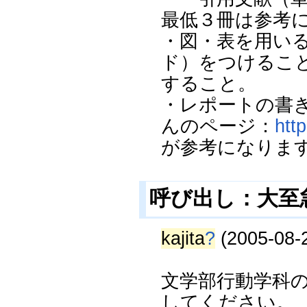
最低３冊は参考
・図・表を用い
ド）をつけるこ
すること。
・レポートの書
んのページ：
htt
が参考になりま
呼び出し：大至
kajita
?
(2005-08-2
文学部行動学科
してください。