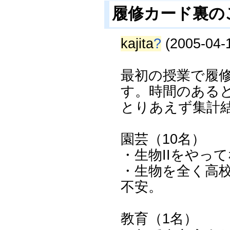
履修カード裏の
kajita
?
(2005-04-1
最初の授業で履
す。時間のある
とりあえず集計
園芸（10名）
・生物IIをやっ
・生物を全く高
不安。
教育（1名）