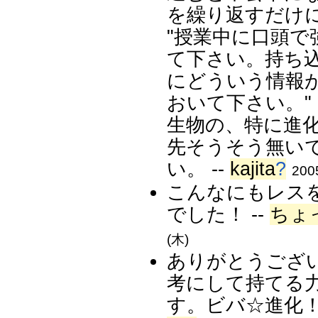
を繰り返すだけ
"授業中に口頭
て下さい。持ち
にどういう情報
おいて下さい。"
生物の、特に進
先そうそう無い
い。 --
kajita
?
200
こんなにもレス
でした！ --
ちょ
(木)
ありがとうござ
考にして持てる
す。ビバ☆進化！ 