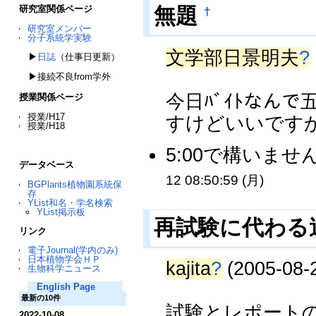
研究室関係ページ
無題
†
研究室メンバー
分子系統学実験
文学部日景明夫
?
▶
日誌
（仕事日更新）
▶接続不良from学外
今日ﾊﾞｲﾄなん
授業関係ページ
授業/H17
すけどいいです
授業/H18
5:00で構いません
データベース
12 08:50:59 (月)
BGPlants植物園系統保
存
YList和名・学名検索
YList掲示板
再試験に代わる
リンク
電子Journal(学内のみ)
日本植物学会ＨＰ
kajita
?
(2005-08-2
生物科学ニュース
English Page
最新の10件
試験とレポート
2022-10-08