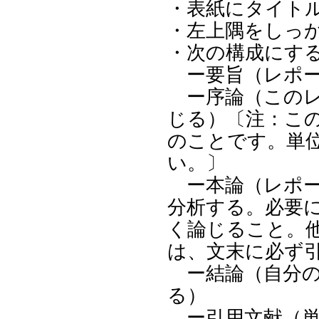
・表紙にタイト
・左上隅をしっ
・次の構成にす
ー要旨（レポー
ー序論（このレ
じる）〔注：こ
のことです。単
い。〕
ー本論（レポー
分析する。必要
く論じること。
は、文末に必ず
ー結論（自分の
る）
ー引用文献（単