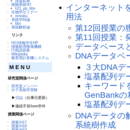
課題結果
植物系統学I
インターネットを
h21_pp_bbs
生物学セミナー
用法
renraku
系統学特論
bbs
第12回授業の
系統解析論
リンク
第11回授業：
H21情報学生HP
データベース
情報処理推進機構
IT用語辞典
DNAデータ
Wikipedia
教育用計算機システム
↑
３大DNAデ
M E N U
塩基配列デ
研究室関係ページ
キーワード
研究室メンバー
分子系統学実験
GenBank
▶
日誌
（仕事日更新）
塩基配列デー
▶接続不良from学外
DNAデータの解
授業関係ページ
授業/H17
系統樹作成
授業/H18
授業/H19