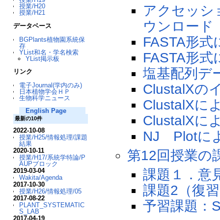
授業/H20
アクセッシ
授業/H21
ウンロード
データベース
FASTA形
BGPlants植物園系統保
存
YList和名・学名検索
FASTA形
YList掲示板
塩基配列デ
リンク
電子Journal(学内のみ)
Clustal
日本植物学会ＨＰ
生物科学ニュース
Clusta
English Page
Clusta
最新の10件
2022-10-08
NJ Plo
授業/H25/情報処理/課題
結果
2020-10-11
第12回授業の
授業/H17/系統学特論/P
AUPブロック
2019-03-04
課題１．意
Wakita/Agenda
2017-10-30
課題2（復
授業/H26/情報処理/05
2017-08-22
予習課題：S
PLANT_SYSTEMATIC
S_LAB
2017-04-19