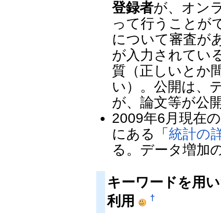
登録者
が、オン
って行うことが
について審査が
が入力されてい
質（正しいとか
い）。公開は、
が、論文等が公
2009年6月現
にある「
統計の
る。データ増加
キーワードを用いた
†
利用