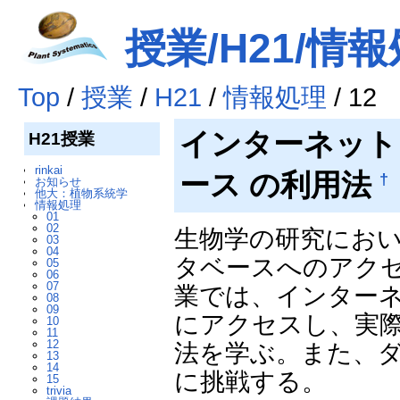
授業/H21/情報
Top
/
授業
/
H21
/
情報処理
/ 12
インターネット
H21授業
rinkai
ース の利用法
†
お知らせ
他大：植物系統学
情報処理
01
02
生物学の研究におい
03
04
タベースへのアク
05
06
07
業では、インターネ
08
09
にアクセスし、実
10
11
12
法を学ぶ。また、
13
14
に挑戦する。
15
trivia