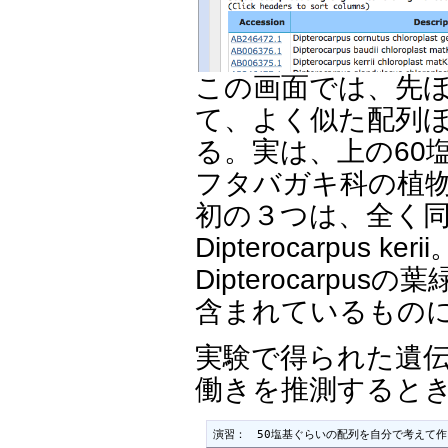
この画面では、先
て、よく似た配列
る。実は、上の60塩基の配
フタバガキ科の植
初の３つは、全く
Dipterocarpu
Dipterocarp
含まれているもの
実験で得られた遺
働きを推測するとき
演習：　50塩基ぐらいの配列を自分で考えて作