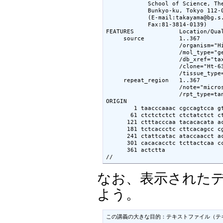
            School of Science, The
            Bunkyo-ku, Tokyo 112-0
            (E-mail:takayama@bg.s.
            Fax:81-3814-0139)

FEATURES             Location/Qual
     source          1..367

                     /organism="Hi
                     /mol_type="ge
                     /db_xref="tax
                     /clone="Ht-63
                     /tissue_type=
     repeat_region   1..367

                     /note="micros
                     /rpt_type=tan
ORIGIN      

        1 taacccaaac cgccagtcca gt
       61 ctctctctct ctctatctct ct
      121 ctttacccaa tacacacata ac
      181 tctcaccctc cttcacagcc cg
      241 ctattcatac ataccaacct ac
      301 cacacacctc tcttactcaa cc
      361 actctta

//
なお、表示された
よう。
この講義の大きな目的：テキストファイル（テ