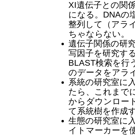
XI遺伝子との関
になる。DNAの
整列して（アラ
ちゃならない。
遺伝子関係の研
写因子を研究す
BLAST検索を
のデータをアラ
系統の研究室に
たら、これまで
からダウンロー
て系統樹を作成
生態の研究室に
イトマーカーを