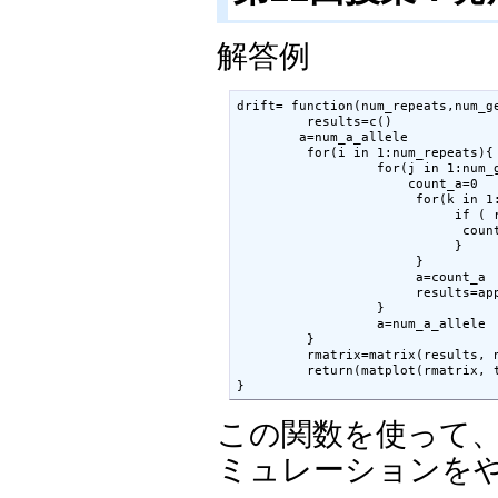
解答例
drift= function(num_repeats,num_ge
	 results=c()

        a=num_a_allele

	 for(i in 1:num_repeats){

		  for(j in 1:num_generations){

		      count_a=0

		       for(k in 1:size_population){

			    if ( runif(1) < a/size_population ){

			     count_a=count_a+1

			    }

		       }

		       a=count_a

		       results=append(results, a/size_population)

		  }

		  a=num_a_allele

	 }

	 rmatrix=matrix(results, nrow=num_generations, ncol=num_repeats)

	 return(matplot(rmatrix, type="l", ylim=c(0,1)))

この関数を使って
ミュレーションを