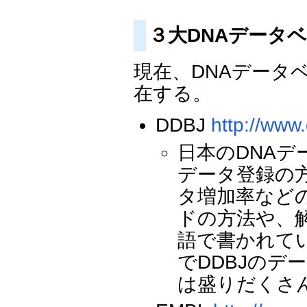
３大DNAデータ
現在、DNAデータ
在する。
DDBJ
http://www.
日本のDNAデ
データ登録の
タ増加率など
ドの方法や、
語で書かれて
でDDBJのデ
は盛りだくさ