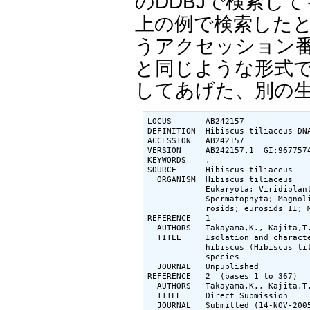
のDDBJで検索し
上の例で検索した
うアクセッション
と同じような形式
してあげた、別の
LOCUS       AB242157              
DEFINITION  Hibiscus tiliaceus DNA
ACCESSION   AB242157

VERSION     AB242157.1  GI:9677574
KEYWORDS    .

SOURCE      Hibiscus tiliaceus

  ORGANISM  Hibiscus tiliaceus

            Eukaryota; Viridiplant
            Spermatophyta; Magnoli
            rosids; eurosids II; M
REFERENCE   1

  AUTHORS   Takayama,K., Kajita,T.
  TITLE     Isolation and characte
            hibiscus (Hibiscus til
            species

  JOURNAL   Unpublished

REFERENCE   2  (bases 1 to 367)

  AUTHORS   Takayama,K., Kajita,T.
  TITLE     Direct Submission

  JOURNAL   Submitted (14-NOV-2005