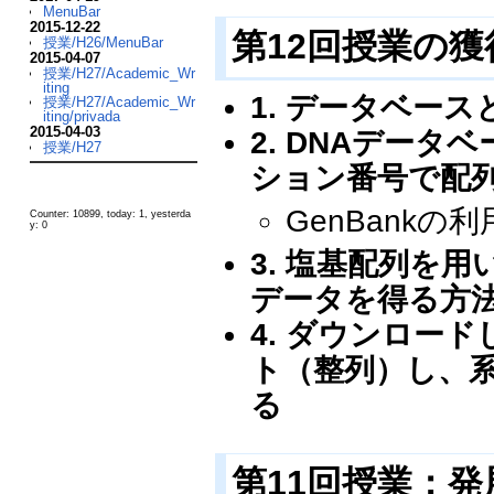
MenuBar
2015-12-22
第12回授業の
授業/H26/MenuBar
2015-04-07
授業/H27/Academic_Wr
iting
1. データベー
授業/H27/Academic_Wr
iting/privada
2015-04-03
2. DNAデー
授業/H27
ション番号で配
GenBankの
Counter: 10899, today: 1, yesterda
y: 0
3. 塩基配列を
データを得る方法
4. ダウンロー
ト（整列）し、
る
第11回授業：