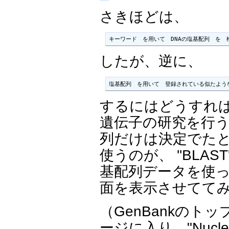
さきほどは、
キーワード　を用いて　DNAの塩基配列　を　
したが、逆に、
塩基配列　を用いて　登録されている似たよう
するにはどうすれ
遺伝子の研究を行
列だけは決定でた
使うのが、 ''BLA
基配列データを使っ
面を表示させてて
（GenBankのト
ージに入り、"Nucleoti