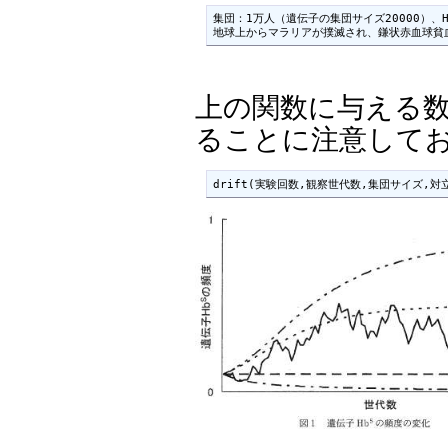
集団：1万人（遺伝子の集団サイズ20000）、Hb
地球上からマラリアが撲滅され、鎌状赤血球貧
上の関数に与える
ることに注意して
drift(実験回数,観察世代数,集団サイズ,