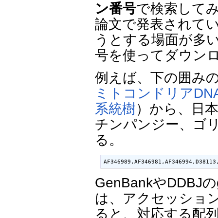
ン番号
で検索して
論文で発表されてい
うとする場面が多
号を使ってダウン
例えば、下の囲み
ミトコンドリアDN
系統樹
）から、日本人
チンパンジー、ゴ
る。
AF346989,AF346981,AF346994,D38113
GenBankやDDB
は、アクセッショ
ると、対応する配